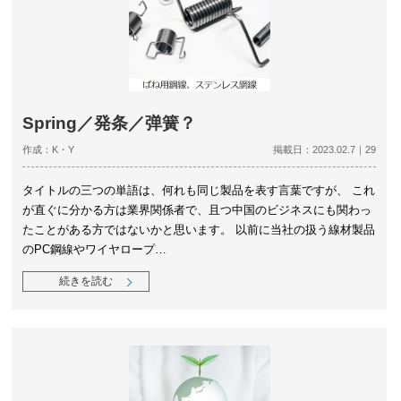
Spring／発条／弹簧？
作成：K・Y
掲載日：2023.02.7｜29
タイトルの三つの単語は、何れも同じ製品を表す言葉ですが、 これ
が直ぐに分かる方は業界関係者で、且つ中国のビジネスにも関わっ
たことがある方ではないかと思います。 以前に当社の扱う線材製品
のPC鋼線やワイヤロープ…
続きを読む