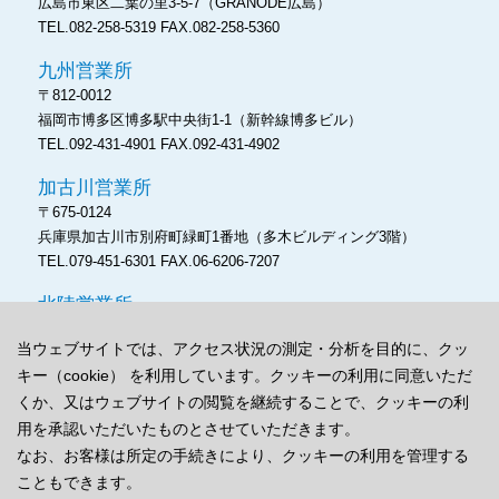
広島市東区二葉の里3-5-7
（GRANODE広島）
TEL.082-258-5319
FAX.082-258-5360
九州営業所
〒812-0012
福岡市博多区博多駅中央街1-1
（新幹線博多ビル）
TEL.092-431-4901
FAX.092-431-4902
加古川営業所
〒675-0124
兵庫県加古川市別府町緑町1番地
（多木ビルディング3階）
TEL.079-451-6301
FAX.06-6206-7207
北陸営業所
〒930‐0004
当ウェブサイトでは、アクセス状況の測定・分析を目的に、クッ
富山市桜橋通り3‐1
（富山電気ビルディング本館）
キー（cookie） を利用しています。クッキーの利用に同意いただ
TEL.076-486-8171
FAX.06-6206-7207
くか、又はウェブサイトの閲覧を継続することで、クッキーの利
用を承認いただいたものとさせていただきます。
なお、お客様は所定の手続きにより、クッキーの利用を管理する
こともできます。
プライバシーポリシー
cookieポリシー
サイトマップ