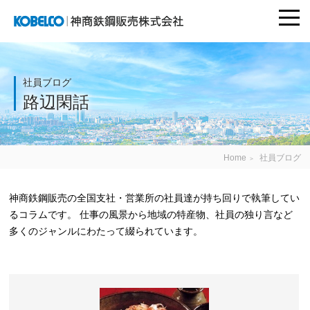
togg
navi
神商鉄鋼販売株式
会社
社員ブログ
路辺閑話
Home
社員ブログ
＞
神商鉄鋼販売の全国支社・営業所の社員達が持ち回りで執筆してい
るコラムです。 仕事の風景から地域の特産物、社員の独り言など
多くのジャンルにわたって綴られています。