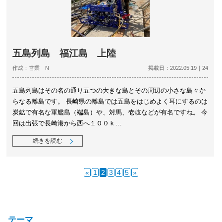
五島列島 福江島 上陸
作成：営業 N
掲載日：2022.05.19｜24
五島列島はその名の通り五つの大きな島とその周辺の小さな島々か
らなる離島です。 長崎県の離島では五島をはじめよく耳にするのは
炭鉱で有名な軍艦島（端島）や、対馬、壱岐などが有名ですね。 今
回は出張で長崎港から西へ１００ｋ…
続きを読む
«
1
2
3
4
5
»
テーマ