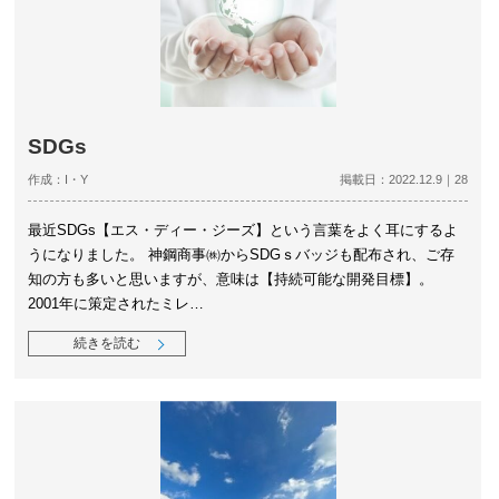
SDGs
作成：I・Y
掲載日：2022.12.9｜28
最近SDGs【エス・ディー・ジーズ】という言葉をよく耳にするよ
うになりました。 神鋼商事㈱からSDGｓバッジも配布され、ご存
知の方も多いと思いますが、意味は【持続可能な開発目標】。
2001年に策定されたミレ…
続きを読む