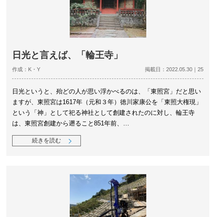
日光と言えば、「輪王寺」
作成：K・Y
掲載日：2022.05.30｜25
日光というと、殆どの人が思い浮かべるのは、「東照宮」だと思い
ますが、東照宮は1617年（元和３年）徳川家康公を「東照大権現」
という「神」として祀る神社として創建されたのに対し、輪王寺
は、東照宮創建から遡ること851年前、…
続きを読む