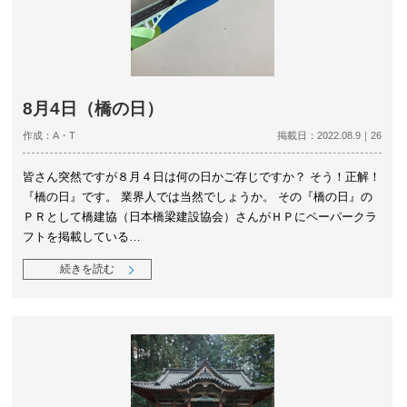
8月4日（橋の日）
作成：A・T
掲載日：2022.08.9｜26
皆さん突然ですが８月４日は何の日かご存じですか？ そう！正解！
『橋の日』です。 業界人では当然でしょうか。 その『橋の日』の
ＰＲとして橋建協（日本橋梁建設協会）さんがＨＰにペーパークラ
フトを掲載している…
続きを読む