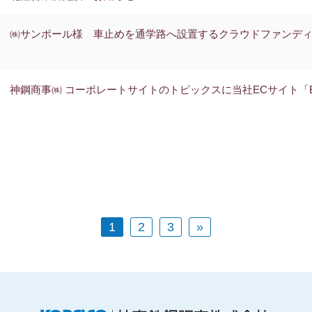
㈱サンポール様 車止めを通学路へ設置するクラウドファンデ
神鋼商事㈱ コーポレートサイトのトピックスに当社ECサイト「E
1
2
3
»