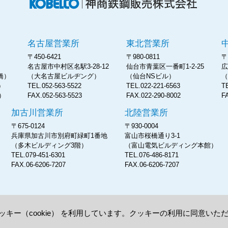
神商
名古屋営業所
東北営業所
〒450-6421
〒980-0811
〒
名古屋市中村区名駅3-28-12
仙台市青葉区一番町1-2-25
広
橋）
（大名古屋ビルヂング）
（仙台NSビル）
（
表）
TEL.052-563-5522
TEL.022-221-6563
T
表）
FAX.052-563-5523
FAX.022-290-8002
F
加古川営業所
北陸営業所
〒675-0124
〒930‐0004
兵庫県加古川市別府町緑町1番地
富山市桜橋通り3‐1
（多木ビルディング3階）
（富山電気ビルディング本館）
TEL.079-451-6301
TEL.076-486-8171
FAX.06-6206-7207
FAX.06-6206-7207
キー（cookie） を利用しています。クッキーの利用に同意い
プライバシーポリシー
cookieポリシー
サイトマップ