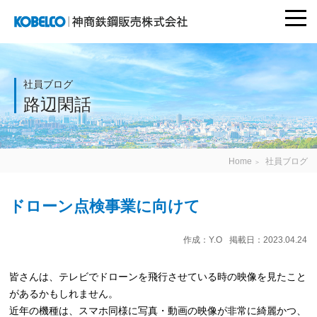
togg
navi
神商鉄鋼販売株式
会社
社員ブログ
路辺閑話
Home
社員ブログ
＞
ドローン点検事業に向けて
作成：Y.O
掲載日：2023.04.24
皆さんは、テレビでドローンを飛行させている時の映像を見たこと
があるかもしれません。
近年の機種は、スマホ同様に写真・動画の映像が非常に綺麗かつ、