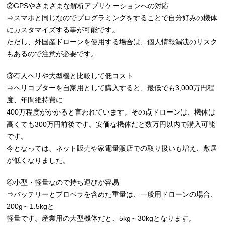
②GPSやさまざまな解析アプリケーションへの対応
⇒スマホと同じなのでプログラミングをすることで自分好みの機体
にカスタマイズする事が可能です。
ただし、外国産ドローンを使用する場合は、個人情報漏洩のリスク
もあるので注意が必要です。
③有人ヘリや大型機と比較して低コスト
⇒ヘリコプターを自家用として購入すると、最低でも3,000万円程
度、年間維持費に
400万程度がかかると言われています。その点ドローンは、機体は
高くても300万円前後です。安価な機体だと数万円以内で購入可能
です。
今となっては、ネット販売や家電量販店での取り扱いも増え、敷居
が低くなりました。
④小型・軽量なので持ち運びが容易
⇒バッテリーとプロペラを含めた重量は、一般用ドローンの場合、
200g～1.5kgと
軽量です。産業用の大型機体だと、5kg～30kgとなります。