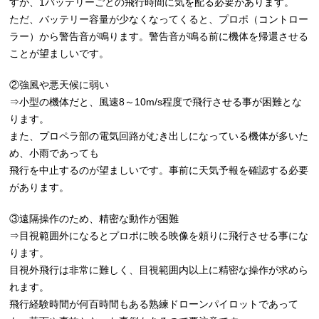
すが、1バッテリーごとの飛行時間に気を配る必要があります。
ただ、バッテリー容量が少なくなってくると、プロポ（コントロー
ラー）から警告音が鳴ります。警告音が鳴る前に機体を帰還させる
ことが望ましいです。
②強風や悪天候に弱い
⇒小型の機体だと、風速8～10m/s程度で飛行させる事が困難とな
ります。
また、プロペラ部の電気回路がむき出しになっている機体が多いた
め、小雨であっても
飛行を中止するのが望ましいです。事前に天気予報を確認する必要
があります。
③遠隔操作のため、精密な動作が困難
⇒目視範囲外になるとプロポに映る映像を頼りに飛行させる事にな
ります。
目視外飛行は非常に難しく、目視範囲内以上に精密な操作が求めら
れます。
飛行経験時間が何百時間もある熟練ドローンパイロットであって