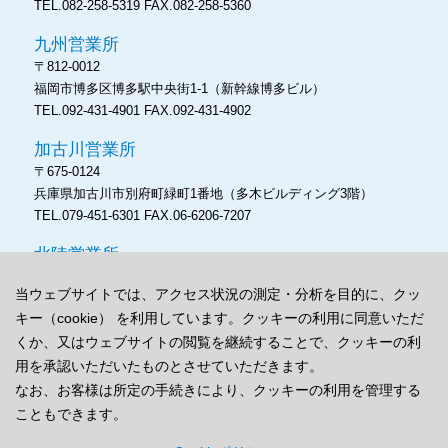
TEL.082-258-5319
FAX.082-258-5360
九州営業所
〒812-0012
福岡市博多区博多駅中央街1-1
（新幹線博多ビル）
TEL.092-431-4901
FAX.092-431-4902
加古川営業所
〒675-0124
兵庫県加古川市別府町緑町1番地
（多木ビルディング3階）
TEL.079-451-6301
FAX.06-6206-7207
北陸営業所
〒930‐0004
当ウェブサイトでは、アクセス状況の測定・分析を目的に、クッ
富山市桜橋通り3‐1
（富山電気ビルディング本館）
キー（cookie） を利用しています。クッキーの利用に同意いただ
TEL.076-486-8171
FAX.06-6206-7207
くか、又はウェブサイトの閲覧を継続することで、クッキーの利
用を承認いただいたものとさせていただきます。
なお、お客様は所定の手続きにより、クッキーの利用を管理する
こともできます。
プライバシーポリシー
cookieポリシー
サイトマップ