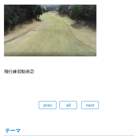
飛行練習動画②
prev
all
next
テーマ