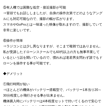
⑤有人機では困難な低空・接近撮影が可能
⇒冒頭でもお話ししましたが、自身の操作次第でどのようなアング
ルにも対応可能なので、撮影の幅が広がります。
スマホやGoProとは一味違った映像が取れますので、撮影していて
非常に楽しいです。
⑥操作が簡単
⇒ラジコンとは少し異なりますが、そこまで複雑ではありません。
私が受講したドローンスクールでも60代以上の方も無事卒業して
いるという話を聞いているので、慣れれば老若男女問わず誰でもド
ローンを操作する事が可能です。
◆デメリット
①飛行時間が短い
⇒ほとんどの機体がバッテリー搭載型で、バッテリー1本当り20～
30分程度しか飛行させる事が出来ません。
機体購入時にバッテリーは4本程度セットで付いてくるので安心で