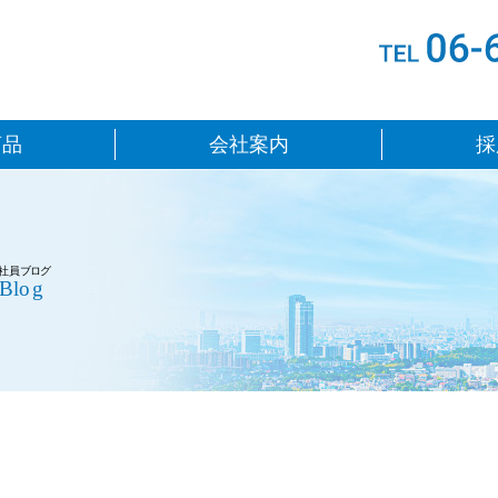
鉄鋼販売株式会社
商品
会社案内
採
路辺閑話
社員ブログ