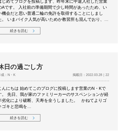
はじめてブログを投稿します、昨年末に中途入社した営業
のAです。 入社前の準備期間で少し時間があったため、い
い機会だと思い普通二輪の免許を取得することにしまし
た。 いまバイク人気が高いためか教習所も混んでおり、…
続きを読む
休日の過ごし方
作成：N・K
掲載日：2022.03.28｜22
こんにちは 始めてこのブログに投稿します営業のN・Kで
す。 先日、我が家のファミリーカーのサスペンションが経
年劣化により破断、天寿を全うしました。 かねてよりゴ
キゴキと悲鳴を…
続きを読む