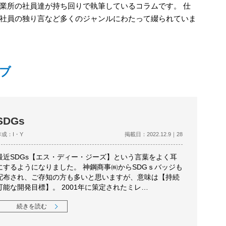
業所の社員達が持ち回りで執筆しているコラムです。 仕
社員の独り言など多くのジャンルにわたって綴られていま
イブ
SDGs
作成：I・Y
掲載日：2022.12.9｜28
最近SDGs【エス・ディー・ジーズ】という言葉をよく耳
にするようになりました。 神鋼商事㈱からSDGｓバッジも
配布され、ご存知の方も多いと思いますが、意味は【持続
可能な開発目標】。 2001年に策定されたミレ…
続きを読む