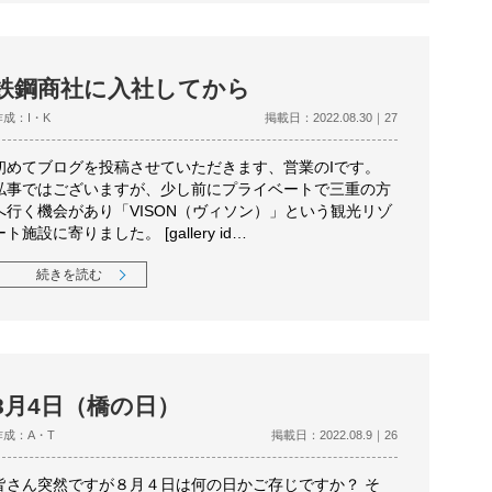
鉄鋼商社に入社してから
作成：I・K
掲載日：2022.08.30｜27
初めてブログを投稿させていただきます、営業のIです。
私事ではございますが、少し前にプライベートで三重の方
へ行く機会があり「VISON（ヴィソン）」という観光リゾ
ート施設に寄りました。 [gallery id…
続きを読む
8月4日（橋の日）
作成：A・T
掲載日：2022.08.9｜26
皆さん突然ですが８月４日は何の日かご存じですか？ そ