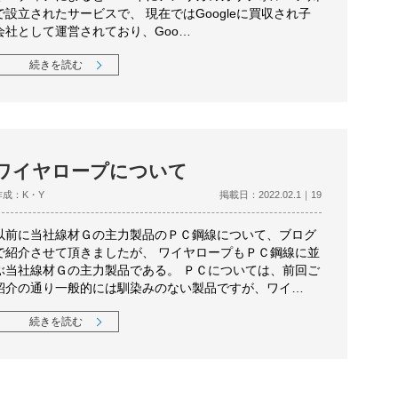
で設立されたサービスで、 現在ではGoogleに買収され子
会社として運営されており、Goo…
続きを読む
ワイヤロープについて
作成：K・Y
掲載日：2022.02.1｜19
以前に当社線材Ｇの主力製品のＰＣ鋼線について、ブログ
で紹介させて頂きましたが、 ワイヤロープもＰＣ鋼線に並
ぶ当社線材Ｇの主力製品である。 ＰＣについては、前回ご
紹介の通り一般的には馴染みのない製品ですが、ワイ…
続きを読む