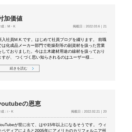
付加価値
作成：M・K
掲載日：2022.03.6｜21
新入社員M.K.です。はじめて社員ブログを綴ります。 前職
では化成品メーカー部門で乾燥剤等の副資材を扱った営業
をしておりました。今は土木建材用途の線材を扱っており
ますが、 つくづく思い知らされるのはユーザー様…
続きを読む
youtubeの恩恵
作成：i・K
掲載日：2022.02.21｜20
YouTubeが世に出て、はや15年以上になるそうです。 ウィ
キペディアによると2005年にアメリカのカリフォルニア州