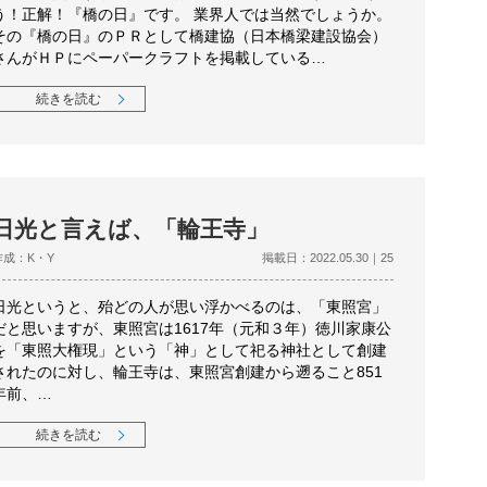
う！正解！『橋の日』です。 業界人では当然でしょうか。
その『橋の日』のＰＲとして橋建協（日本橋梁建設協会）
さんがＨＰにペーパークラフトを掲載している…
続きを読む
日光と言えば、「輪王寺」
作成：K・Y
掲載日：2022.05.30｜25
日光というと、殆どの人が思い浮かべるのは、「東照宮」
だと思いますが、東照宮は1617年（元和３年）徳川家康公
を「東照大権現」という「神」として祀る神社として創建
されたのに対し、輪王寺は、東照宮創建から遡ること851
年前、…
続きを読む