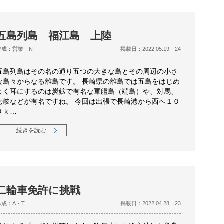
五島列島 福江島 上陸
作成：営業 N
掲載日：2022.05.19｜24
五島列島はその名の通り五つの大きな島とその周辺の小さ
な島々からなる離島です。 長崎県の離島では五島をはじめ
よく耳にするのは炭鉱で有名な軍艦島（端島）や、対馬、
壱岐などが有名ですね。 今回は出張で長崎港から西へ１０
０ｋ…
続きを読む
二輪車免許に挑戦
作成：A・T
掲載日：2022.04.28｜23