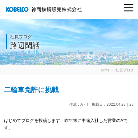
togg
navi
神商鉄鋼販売株式
会社
社員ブログ
路辺閑話
Home
社員ブログ
＞
二輪車免許に挑戦
作成：A・T
掲載日：2022.04.28｜23
はじめてブログを投稿します、昨年末に中途入社した営業のAで
す。