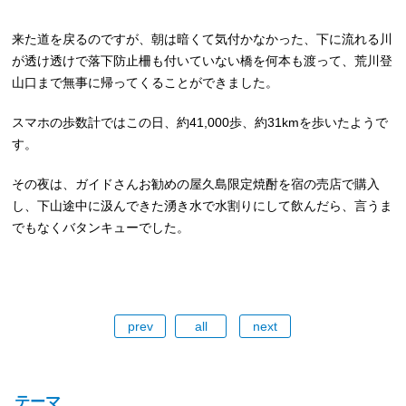
来た道を戻るのですが、朝は暗くて気付かなかった、下に流れる川
が透け透けで落下防止柵も付いていない橋を何本も渡って、荒川登
山口まで無事に帰ってくることができました。
スマホの歩数計ではこの日、約41,000歩、約31kmを歩いたようで
す。
その夜は、ガイドさんお勧めの屋久島限定焼酎を宿の売店で購入
し、下山途中に汲んできた湧き水で水割りにして飲んだら、言うま
でもなくバタンキューでした。
prev
all
next
テーマ