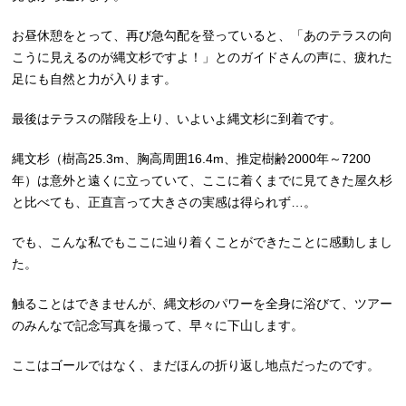
お昼休憩をとって、再び急勾配を登っていると、「あのテラスの向
こうに見えるのが縄文杉ですよ！」とのガイドさんの声に、疲れた
足にも自然と力が入ります。
最後はテラスの階段を上り、いよいよ縄文杉に到着です。
縄文杉（樹高25.3m、胸高周囲16.4m、推定樹齢2000年～7200
年）は意外と遠くに立っていて、ここに着くまでに見てきた屋久杉
と比べても、正直言って大きさの実感は得られず…。
でも、こんな私でもここに辿り着くことができたことに感動しまし
た。
触ることはできませんが、縄文杉のパワーを全身に浴びて、ツアー
のみんなで記念写真を撮って、早々に下山します。
ここはゴールではなく、まだほんの折り返し地点だったのです。