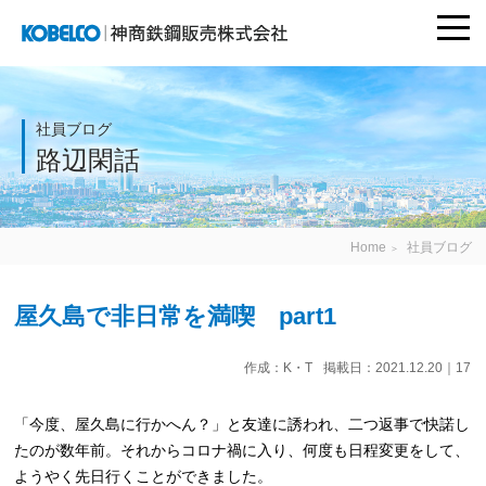
togg
navi
神商鉄鋼販売株式
会社
社員ブログ
路辺閑話
Home
社員ブログ
＞
屋久島で非日常を満喫 part1
作成：K・T
掲載日：2021.12.20｜17
「今度、屋久島に行かへん？」と友達に誘われ、二つ返事で快諾し
たのが数年前。それからコロナ禍に入り、何度も日程変更をして、
ようやく先日行くことができました。