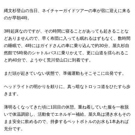
縄文杉登山の当日、ネイチャーガイドツアーの車が宿に迎えに来る
のが早朝4時。
3時起床なのですが、その時間に寝ることがあっても起きることな
どありませんので、早く布団に入っても眠れるはずもなく、数時間
の睡眠で、4時にはガイドさんの車に乗り込んで約30分、屋久杉自
然館で5時発のシャトルバスに乗りかえて、更に山道を揺られるこ
と約40分で、ようやく荒川登山口に到着です。
まだ頭が起きていない状態で、準備運動もそこそこに出発です。
ヘッドライトの明かりを頼りに、真っ暗なトロッコ道をひたすら歩
きます。
薄明るくなってきた頃に1回目の休憩。重ね着していた服を一枚脱
いで体温調節し、活動食でエネルギー補給。屋久島は湧き水もその
まま安全に飲めるので、持参するペットボトルのお水も1本あれば
充分です。