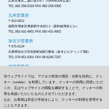
広島市東区二葉の里3-5-7
（GRANODE広島）
TEL.082-258-5319
FAX.082-258-5360
九州営業所
〒812-0012
福岡市博多区博多駅中央街1-1
（新幹線博多ビル）
TEL.092-431-4901
FAX.092-431-4902
加古川営業所
〒675-0124
兵庫県加古川市別府町緑町1番地
（多木ビルディング3階）
TEL.079-451-6301
FAX.06-6206-7207
北陸営業所
〒930‐0004
当ウェブサイトでは、アクセス状況の測定・分析を目的に、クッ
富山市桜橋通り3‐1
（富山電気ビルディング本館）
キー（cookie） を利用しています。クッキーの利用に同意いただ
TEL.076-486-8171
FAX.06-6206-7207
くか、又はウェブサイトの閲覧を継続することで、クッキーの利
用を承認いただいたものとさせていただきます。
なお、お客様は所定の手続きにより、クッキーの利用を管理する
こともできます。
プライバシーポリシー
cookieポリシー
サイトマップ