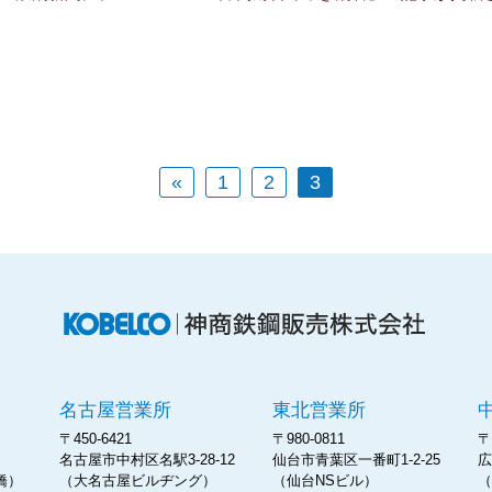
«
1
2
3
神商
名古屋営業所
東北営業所
〒450-6421
〒980-0811
〒
名古屋市中村区名駅3-28-12
仙台市青葉区一番町1-2-25
広
橋）
（大名古屋ビルヂング）
（仙台NSビル）
（