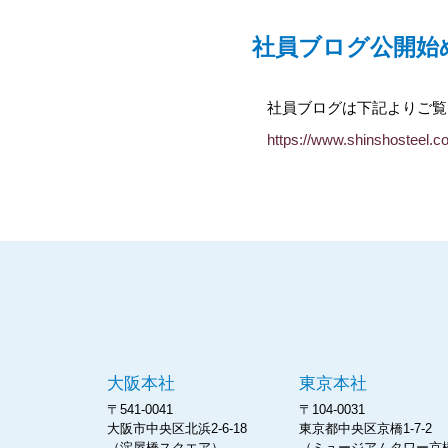
社員ブログ公開始
社員ブログは下記よりご覧
https://www.shinshosteel.co.
大阪本社
東京本社
〒541-0041
〒104-0031
大阪市中央区北浜2-6-18
東京都中央区京橋1-7-2
（淀屋橋スクエア）
（ミュージアムタワー京