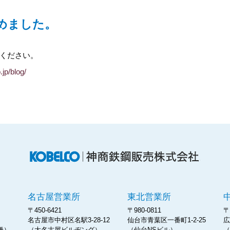
めました。
ください。
jp/blog/
神商
名古屋営業所
東北営業所
〒450-6421
〒980-0811
〒
名古屋市中村区名駅3-28-12
仙台市青葉区一番町1-2-25
広
橋）
（大名古屋ビルヂング）
（仙台NSビル）
（