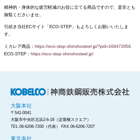
精神的・身体的な疲労軽減のお役に立てる商品ですので、是非とも
御覧くださいませ。
引続き当社ECサイト「ECO-STEP」もよろしくお願いいたしま
す。
ミカレア商品：
https://eco-step-shinshosteel.jp/?pid=166472856
ECO-STEP：
https://eco-step-shinshosteel.jp/
神
大阪本社
〒541-0041
大阪市中央区北浜2-6-18
（淀屋橋スクエア）
TEL.06-6206-7200（代表）
FAX.06-6206-7207
東京本社