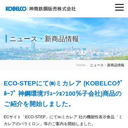
togg
navi
神商鉄鋼販売株式
会社
ニュース・新商品情報
Home
ニュース・新商品情報
＞
ECO-STEPにて㈱ミカレア (KOBELCOｸﾞ
ﾙｰﾌﾟ 神鋼環境ｿﾘｭｰｼｮﾝ100％子会社)商品の
ご紹介を開始しました。
ECサイト「ECO-STEP」にて㈱ミカレア 社の機能性表示食品「ミ
カレアのパラミロン」等のご案内を開始しました。